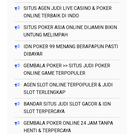
SITUS AGEN JUDI LIVE CASINO & POKER
ONLINE TERBAIK DI INDO
SITUS POKER ASIA ONLINE DIJAMIN BIKIN
UNTUNG MELIMPAH
IDN POKER 99 MENANG BERAPAPUN PASTI
DIBAYAR
GEMBALA POKER >> SITUS JUDI POKER
ONLINE GAME TERPOPULER
AGEN SLOT ONLINE TERPOPULER & JUDI
SLOT TERLENGKAP
BANDAR SITUS JUDI SLOT GACOR & IDN
SLOT TERPERCAYA
GEMBALA POKER ONLINE 24 JAM TANPA
HENTI & TERPERCAYA