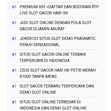
PREMIUM 303 >DAFTAR DAN BOCORAN RTP
LIVE SLOT GACOR HARI INI
JUDI SLOT ONLINE DENGAN POLA SLOT
GACOR DIJAMIN AKURAT
JOKER123 SITUS SLOT DEMO PRAGMATIC
PENUH SENSASIONAL
SITUS SLOT GACOR ONLINE TERBAIK
TERPERCAYA DI INDONESIA
ZEUS SLOT GACOR HARI INI PETIR MERAH
X1000 TANPA BATAS
SLOT GACOR TERBARU TERPERCAYA DAN
DEMO SLOT ONLINE
SITUS SLOT ONLINE TERBESAR DI
INDONESIA DAN DEMO SLOT ONLINE