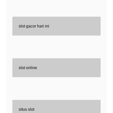
slot gacor hari ini
slot online
situs slot