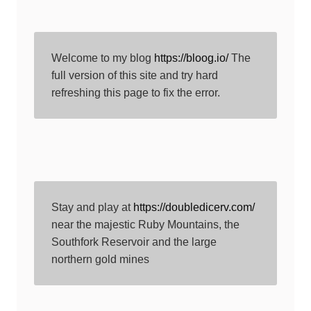
Welcome to my blog 
https://bloog.io/
 The 
full version of this site and try hard 
refreshing this page to fix the error.
Stay and play at 
https://doubledicerv.com/
near the majestic Ruby Mountains, the 
Southfork Reservoir and the large 
northern gold mines