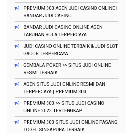
PREMIUM 303 AGEN JUDI CASINO ONLINE |
BANDAR JUDI CASINO
BANDAR JUDI CASINO ONLINE AGEN
TARUHAN BOLA TERPERCAYA
JUDI CASINO ONLINE TERBAIK & JUDI SLOT
GACOR TERPERCAYA
GEMBALA POKER >> SITUS JUDI ONLINE
RESMI TERBAIK
AGEN SITUS JUDI ONLINE RESMI DAN
TERPERCAYA | PREMIUM 303
PREMIUM 303 >> SITUS JUDI CASINO
ONLINE 2023 TERLENGKAP
PREMIUM 303 SITUS JUDI ONLINE PASANG
TOGEL SINGAPURA TERBAIK