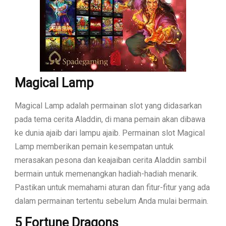
Magical Lamp
Magical Lamp adalah permainan slot yang didasarkan
pada tema cerita Aladdin, di mana pemain akan dibawa
ke dunia ajaib dari lampu ajaib. Permainan slot Magical
Lamp memberikan pemain kesempatan untuk
merasakan pesona dan keajaiban cerita Aladdin sambil
bermain untuk memenangkan hadiah-hadiah menarik.
Pastikan untuk memahami aturan dan fitur-fitur yang ada
dalam permainan tertentu sebelum Anda mulai bermain.
5 Fortune Dragons