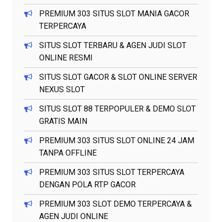
PREMIUM 303 SITUS SLOT MANIA GACOR
TERPERCAYA
SITUS SLOT TERBARU & AGEN JUDI SLOT
ONLINE RESMI
SITUS SLOT GACOR & SLOT ONLINE SERVER
NEXUS SLOT
SITUS SLOT 88 TERPOPULER & DEMO SLOT
GRATIS MAIN
PREMIUM 303 SITUS SLOT ONLINE 24 JAM
TANPA OFFLINE
PREMIUM 303 SITUS SLOT TERPERCAYA
DENGAN POLA RTP GACOR
PREMIUM 303 SLOT DEMO TERPERCAYA &
AGEN JUDI ONLINE