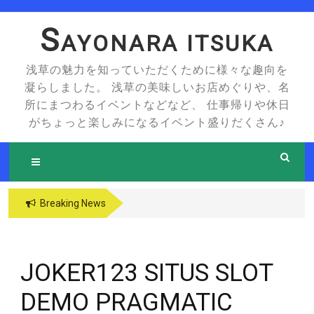
Skip
to
S
AYONARA ITSUKA
content
浅草の魅力を知っていただくために様々な趣向を
凝らしました。 浅草の美味しいお店めぐりや、名
所にまつわるイベントなどなど、 仕事帰りや休日
がちょっと楽しみになるイベント盛りだくさん♪
Breaking News
JOKER123 SITUS SLOT
DEMO PRAGMATIC