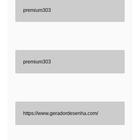
premium303
premium303
https://www.geradordesenha.com/