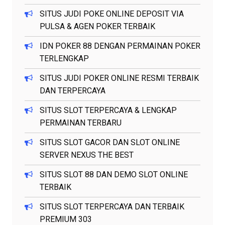
SITUS JUDI POKE ONLINE DEPOSIT VIA
PULSA & AGEN POKER TERBAIK
IDN POKER 88 DENGAN PERMAINAN POKER
TERLENGKAP
SITUS JUDI POKER ONLINE RESMI TERBAIK
DAN TERPERCAYA
SITUS SLOT TERPERCAYA & LENGKAP
PERMAINAN TERBARU
SITUS SLOT GACOR DAN SLOT ONLINE
SERVER NEXUS THE BEST
SITUS SLOT 88 DAN DEMO SLOT ONLINE
TERBAIK
SITUS SLOT TERPERCAYA DAN TERBAIK
PREMIUM 303