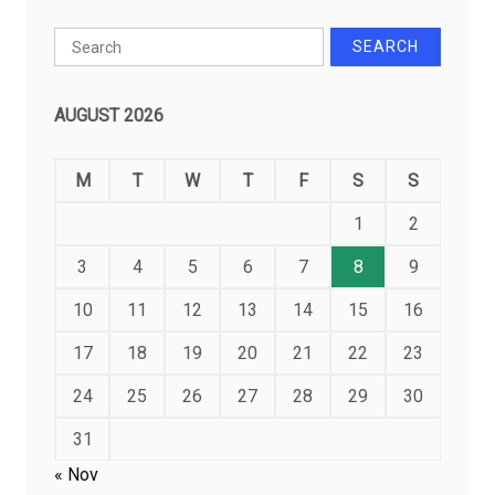
Search
for:
AUGUST 2026
M
T
W
T
F
S
S
1
2
3
4
5
6
7
8
9
10
11
12
13
14
15
16
17
18
19
20
21
22
23
24
25
26
27
28
29
30
31
« Nov