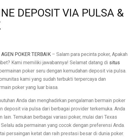
INE DEPOSIT VIA PULSA &
K
& AGEN POKER TERBAIK
– Salam para pecinta poker, Apakah
ribet? Kami memiliki jawabannya! Selamat datang di
situs
 permainan poker seru dengan kemudahan deposit via pulsa.
unitas kami yang sudah terbukti terpercaya dan
ain poker yang luar biasa.
butuhan Anda dan menghadirkan pengalaman bermain poker
 deposit via pulsa dari berbagai provider terkemuka. Anda
lain. Temukan berbagai variasi poker, mulai dari Texas
. Selalu ada permainan yang cocok dengan preferensi Anda.
ai persaingan ketat dan raih prestasi besar di dunia poker.