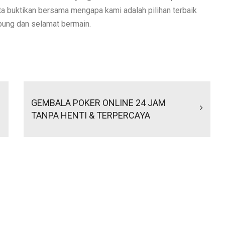
ita buktikan bersama mengapa kami adalah pilihan terbaik
bung dan selamat bermain.
GEMBALA POKER ONLINE 24 JAM
TANPA HENTI & TERPERCAYA