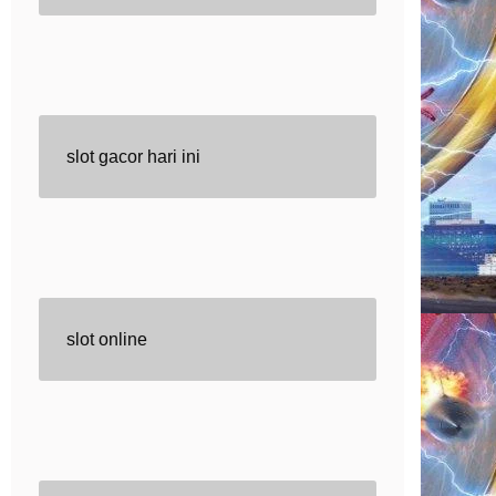
slot gacor hari ini
slot online