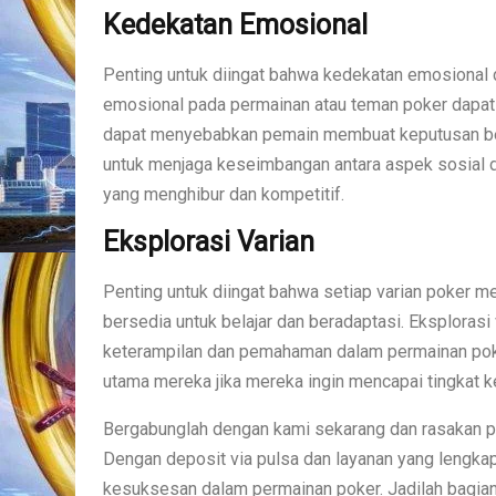
Kedekatan Emosional
Penting untuk diingat bahwa kedekatan emosional da
emosional pada permainan atau teman poker dapa
dapat menyebabkan pemain membuat keputusan berd
untuk menjaga keseimbangan antara aspek sosial 
yang menghibur dan kompetitif.
Eksplorasi Varian
Penting untuk diingat bahwa setiap varian poker me
bersedia untuk belajar dan beradaptasi. Eksplorasi
keterampilan dan pemahaman dalam permainan poker
utama mereka jika mereka ingin mencapai tingkat ke
Bergabunglah dengan kami sekarang dan rasakan pe
Dengan deposit via pulsa dan layanan yang lengk
kesuksesan dalam permainan poker. Jadilah bagian 