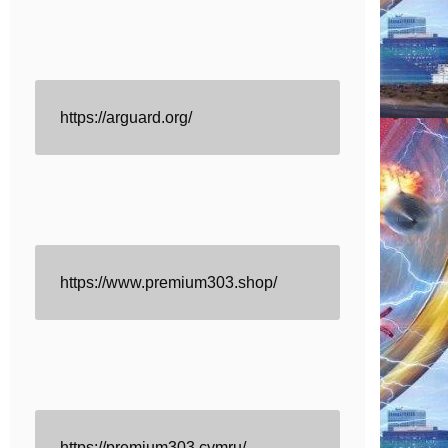
https://arguard.org/
https://www.premium303.shop/
https://premium303.cymru/