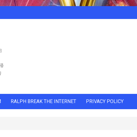
向
帰
り
M
RALPH BREAK THE INTERNET
PRIVACY POLICY