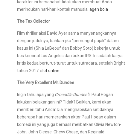
karakter ini bersahabat tidak akan membuat Anda
merindukan hari-hari kontak manusia.
agen bola
The Tax Collector
Film thriller aksi David Ayer sama menyenangkannya
dengan judulnya, bahkan jika “pemungut pajak” dalam
kasus ini (Shia LaBeouf dan Bobby Soto) bekerja untuk
bos kriminal Los Angeles dan bukan IRS. Ini adalah karya
kritis kedua berturut-turut untuk sutradara, setelah Bright
tahun 2017.
slot online
The Very Excellent Mr. Dundee
Ingin tahu apa yang
Crocodile Dundee
‘s Paul Hogan
lakukan belakangan ini? Tidak? Baiklah, kami akan
memberi tahu Anda: Dia menghabiskan setidaknya
beberapa hari memerankan aktor Paul Hogan dalam
komedi ini yang juga berhasil melibatkan Olivia Newton-
John, John Cleese, Chevy Chase, dan Reginald