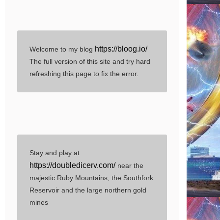
https://bloog.io/
Welcome to my blog 
The full version of this site and try hard 
refreshing this page to fix the error.
Stay and play at 
https://doubledicerv.com/
 near the 
majestic Ruby Mountains, the Southfork 
Reservoir and the large northern gold 
mines