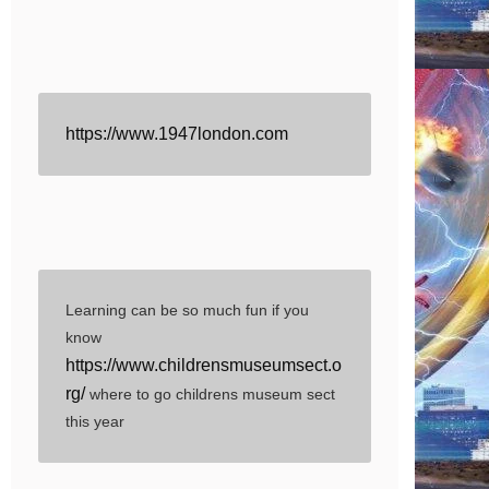
https://www.1947london.com
Learning can be so much fun if you 
know 
https://www.childrensmuseumsect.o
rg/
 where to go childrens museum sect 
this year