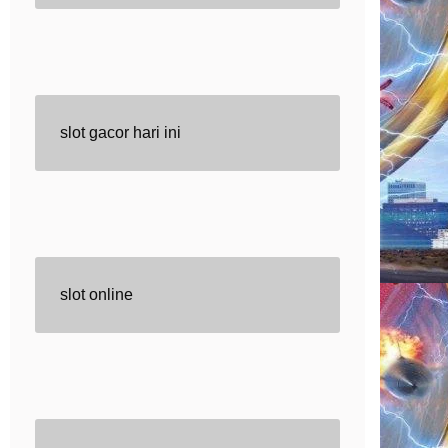
slot gacor hari ini
slot online