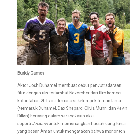
Buddy Games
Aktor Josh Duhamel membuat debut penyutradaraan
fitur dengan rilis terlambat November dari film komedi
kotor tahun 2017 ini di mana sekelompok teman lama
(termasuk Duhamel, Dax Shepard, Olivia Munn, dan Kevin
Dillon) bersaing dalam serangkaian aksi
seperti
Jackass
untuk memenangkan hadiah uang tunai
yang besar. Aman untuk mengatakan bahwa menonton