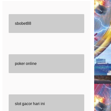
sbobet88
poker online
slot gacor hari ini