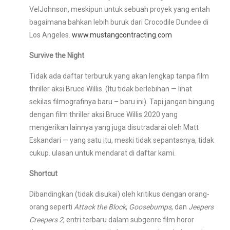
VelJohnson, meskipun untuk sebuah proyek yang entah
bagaimana bahkan lebih buruk dari Crocodile Dundee di
Los Angeles.
www.mustangcontracting.com
Survive the Night
Tidak ada daftar terburuk yang akan lengkap tanpa film
thriller aksi Bruce Willis. (Itu tidak berlebihan — lihat
sekilas filmografinya baru – baru ini). Tapi jangan bingung
dengan film thriller aksi Bruce Willis 2020 yang
mengerikan lainnya yang juga disutradarai oleh Matt
Eskandari — yang satu itu, meski tidak sepantasnya, tidak
cukup. ulasan untuk mendarat di daftar kami.
Shortcut
Dibandingkan (tidak disukai) oleh kritikus dengan orang-
orang seperti
Attack the Block
,
Goosebumps
, dan
Jeepers
Creepers 2
, entri terbaru dalam subgenre film horor