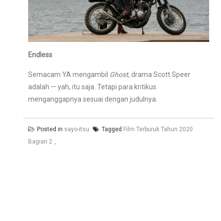
Endless
Semacam YA mengambil
Ghost
, drama Scott Speer
adalah — yah, itu saja. Tetapi para kritikus
menganggapnya sesuai dengan judulnya.
Posted in
sayo-itsu
Tagged
Film Terburuk Tahun 2020
Bagian 2