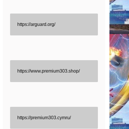
https://arguard.org/
https://www.premium303.shop/
https://premium303.cymru/