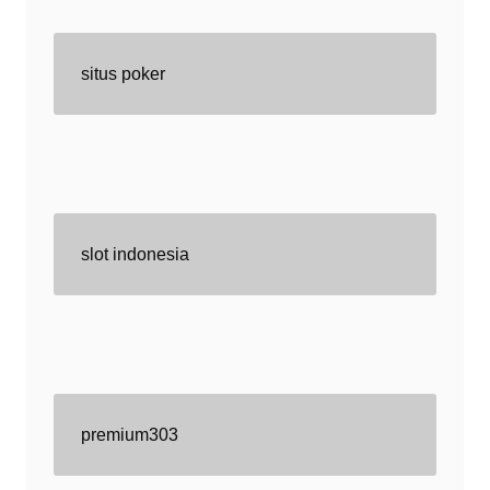
situs poker
slot indonesia
premium303