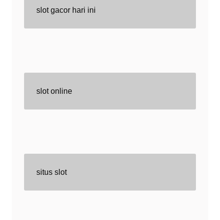
slot gacor hari ini
slot online
situs slot