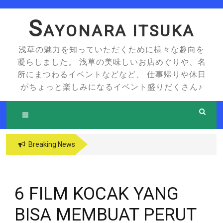
Skip
to
S
AYONARA ITSUKA
content
浅草の魅力を知っていただくために様々な趣向を
凝らしました。 浅草の美味しいお店めぐりや、名
所にまつわるイベントなどなど、 仕事帰りや休日
がちょっと楽しみになるイベント盛りだくさん♪
Breaking News
6 FILM KOCAK YANG
BISA MEMBUAT PERUT