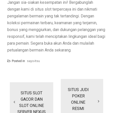
Jangan sia-siakan kesempatan ini! Bergabunglah
dengan kami di situs slot terpercaya ini dan nikmati
pengalaman bermain yang tak tertandingi. Dengan
koleksi permainan terbaru, keamanan yang terjamin,
bonus yang menggiurkan, dan dukungan pelanggan yang
responsif, kami telah menciptakan lingkungan ideal bagi
para pemain. Segera buka akun Anda dan mulailah
petualangan bermain Anda sekarang.
Posted in
sayo-itsu
Post
navigation
SITUS JUDI
SITUS SLOT
POKER
GACOR DAN
ONLINE
SLOT ONLINE
RESMI
SERVER NEXUS