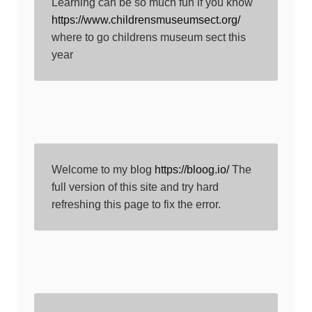
Learning can be so much fun if you know 
https://www.childrensmuseumsect.org/
where to go childrens museum sect this 
year
Welcome to my blog 
https://bloog.io/
 The 
full version of this site and try hard 
refreshing this page to fix the error.