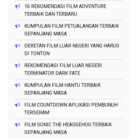
16 REKOMENDASI FILM ADVENTURE
TERBAIK DAN TERBARU
KUMPULAN FILM PETUALANGAN TERBAIK
SEPANJANG MASA
DERETAN FILM LUAR NEGERI YANG HARUS
DI TONTON
REKOMENDASI FILM LUAR NEGERI
TERMINATOR DARK FATE
KUMPULAN FILM HANTU TERBAIK
SEPANJANG MASA
FILM COUNTDOWN APLIKASI PEMBUNUH
TERSERAM
FILM SONIC THE HEADGEHOG TERBAIK
SEPANJANG MASA