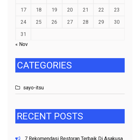
17
18
19
20
21
22
23
24
25
26
27
28
29
30
31
« Nov
CATEGORIES
sayo-itsu
RECENT
POSTS
7 Rekomendasi Restoran Terbaik Di Asakusa