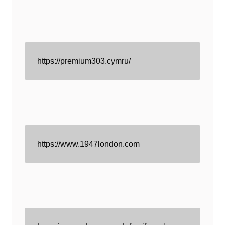
https://premium303.cymru/
https://www.1947london.com