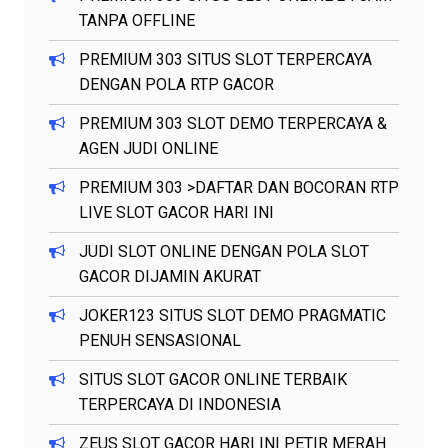
TANPA OFFLINE
PREMIUM 303 SITUS SLOT TERPERCAYA
DENGAN POLA RTP GACOR
PREMIUM 303 SLOT DEMO TERPERCAYA &
AGEN JUDI ONLINE
PREMIUM 303 >DAFTAR DAN BOCORAN RTP
LIVE SLOT GACOR HARI INI
JUDI SLOT ONLINE DENGAN POLA SLOT
GACOR DIJAMIN AKURAT
JOKER123 SITUS SLOT DEMO PRAGMATIC
PENUH SENSASIONAL
SITUS SLOT GACOR ONLINE TERBAIK
TERPERCAYA DI INDONESIA
ZEUS SLOT GACOR HARI INI PETIR MERAH