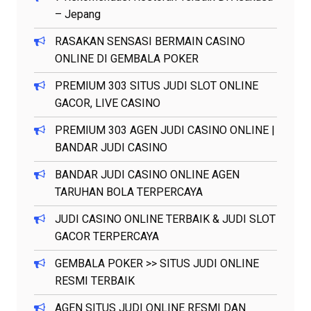
– Jepang
RASAKAN SENSASI BERMAIN CASINO
ONLINE DI GEMBALA POKER
PREMIUM 303 SITUS JUDI SLOT ONLINE
GACOR, LIVE CASINO
PREMIUM 303 AGEN JUDI CASINO ONLINE |
BANDAR JUDI CASINO
BANDAR JUDI CASINO ONLINE AGEN
TARUHAN BOLA TERPERCAYA
JUDI CASINO ONLINE TERBAIK & JUDI SLOT
GACOR TERPERCAYA
GEMBALA POKER >> SITUS JUDI ONLINE
RESMI TERBAIK
AGEN SITUS JUDI ONLINE RESMI DAN