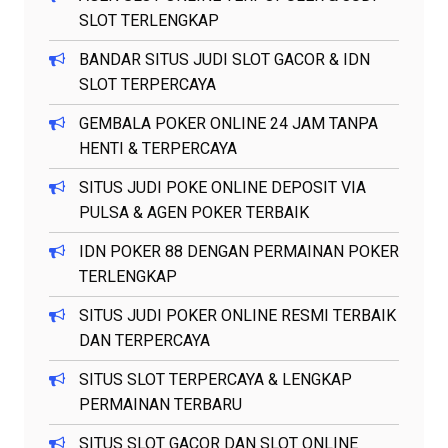
SLOT TERLENGKAP
BANDAR SITUS JUDI SLOT GACOR & IDN
SLOT TERPERCAYA
GEMBALA POKER ONLINE 24 JAM TANPA
HENTI & TERPERCAYA
SITUS JUDI POKE ONLINE DEPOSIT VIA
PULSA & AGEN POKER TERBAIK
IDN POKER 88 DENGAN PERMAINAN POKER
TERLENGKAP
SITUS JUDI POKER ONLINE RESMI TERBAIK
DAN TERPERCAYA
SITUS SLOT TERPERCAYA & LENGKAP
PERMAINAN TERBARU
SITUS SLOT GACOR DAN SLOT ONLINE