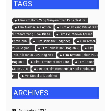
TAGS
Film-Film Horor Yang Menyeramkan Pada Saat Ini
Film Aladdin Live Action
Film Anak Yang Dibuat Oleh
Sutradara Yang Tidak Biasa
Film Countdown Aplikasi
Pembunuh
Film Sonic the Hedgehog
Film Terbaik
2020 Bagian 1
Film Terbaik 2020 Bagian 2
Film
Terburuk Tahun 2020 Bagian 1
Film Terburuk Tahun 2020
Bagian 2
Film Terminator Dark Fate
Film Titisan
Setan 2018
Sederet Film Romantis di Netflix Pada Saat
Ini
Vin Diesel di Bloodshot
ARCHIVES
November 2024