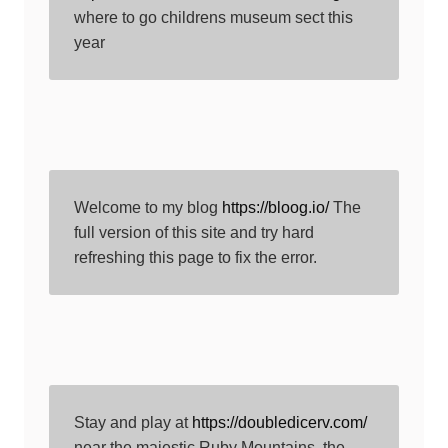
where to go childrens museum sect this 
year
Welcome to my blog 
https://bloog.io/
 The 
full version of this site and try hard 
refreshing this page to fix the error.
Stay and play at 
https://doubledicerv.com/
near the majestic Ruby Mountains, the 