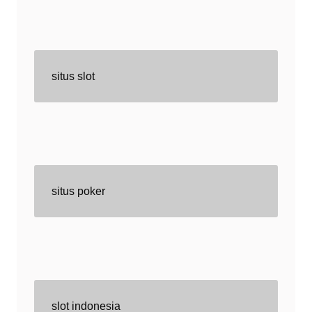
situs slot
situs poker
slot indonesia