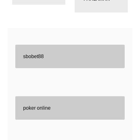
sbobet88
poker online