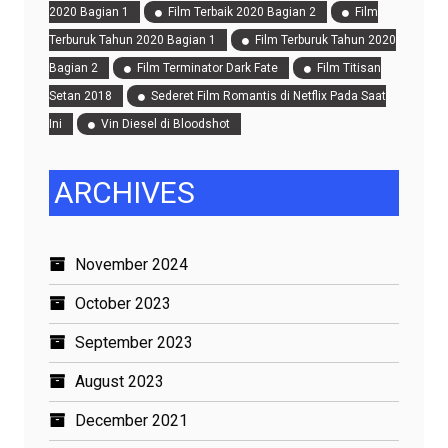
2020 Bagian 1
Film Terbaik 2020 Bagian 2
Film
Terburuk Tahun 2020 Bagian 1
Film Terburuk Tahun 2020
Bagian 2
Film Terminator Dark Fate
Film Titisan
Setan 2018
Sederet Film Romantis di Netflix Pada Saat
Ini
Vin Diesel di Bloodshot
ARCHIVES
November 2024
October 2023
September 2023
August 2023
December 2021