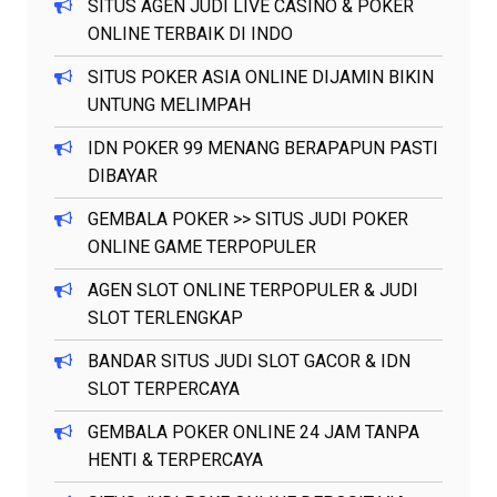
SITUS AGEN JUDI LIVE CASINO & POKER
ONLINE TERBAIK DI INDO
SITUS POKER ASIA ONLINE DIJAMIN BIKIN
UNTUNG MELIMPAH
IDN POKER 99 MENANG BERAPAPUN PASTI
DIBAYAR
GEMBALA POKER >> SITUS JUDI POKER
ONLINE GAME TERPOPULER
AGEN SLOT ONLINE TERPOPULER & JUDI
SLOT TERLENGKAP
BANDAR SITUS JUDI SLOT GACOR & IDN
SLOT TERPERCAYA
GEMBALA POKER ONLINE 24 JAM TANPA
HENTI & TERPERCAYA