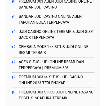
PREMIUM 303 AGEN JUDI CASINO ONLINE |
BANDAR JUDI CASINO
BANDAR JUDI CASINO ONLINE AGEN
TARUHAN BOLA TERPERCAYA
JUDI CASINO ONLINE TERBAIK & JUDI SLOT
GACOR TERPERCAYA
GEMBALA POKER >> SITUS JUDI ONLINE
RESMI TERBAIK
AGEN SITUS JUDI ONLINE RESMI DAN
TERPERCAYA | PREMIUM 303
PREMIUM 303 >> SITUS JUDI CASINO
ONLINE 2023 TERLENGKAP
PREMIUM 303 SITUS JUDI ONLINE PASANG
TOGEL SINGAPURA TERBAIK