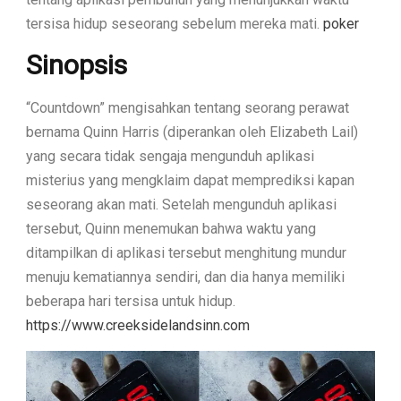
tersisa hidup seseorang sebelum mereka mati.
poker
Sinopsis
“Countdown” mengisahkan tentang seorang perawat
bernama Quinn Harris (diperankan oleh Elizabeth Lail)
yang secara tidak sengaja mengunduh aplikasi
misterius yang mengklaim dapat memprediksi kapan
seseorang akan mati. Setelah mengunduh aplikasi
tersebut, Quinn menemukan bahwa waktu yang
ditampilkan di aplikasi tersebut menghitung mundur
menuju kematiannya sendiri, dan dia hanya memiliki
beberapa hari tersisa untuk hidup.
https://www.creeksidelandsinn.com