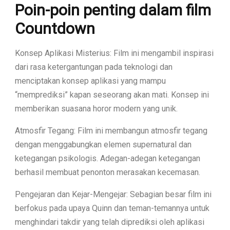
Poin-poin penting dalam film
Countdown
Konsep Aplikasi Misterius: Film ini mengambil inspirasi
dari rasa ketergantungan pada teknologi dan
menciptakan konsep aplikasi yang mampu
“memprediksi” kapan seseorang akan mati. Konsep ini
memberikan suasana horor modern yang unik.
Atmosfir Tegang: Film ini membangun atmosfir tegang
dengan menggabungkan elemen supernatural dan
ketegangan psikologis. Adegan-adegan ketegangan
berhasil membuat penonton merasakan kecemasan.
Pengejaran dan Kejar-Mengejar: Sebagian besar film ini
berfokus pada upaya Quinn dan teman-temannya untuk
menghindari takdir yang telah diprediksi oleh aplikasi