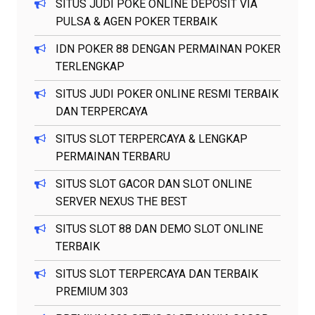
SITUS JUDI POKE ONLINE DEPOSIT VIA
PULSA & AGEN POKER TERBAIK
IDN POKER 88 DENGAN PERMAINAN POKER
TERLENGKAP
SITUS JUDI POKER ONLINE RESMI TERBAIK
DAN TERPERCAYA
SITUS SLOT TERPERCAYA & LENGKAP
PERMAINAN TERBARU
SITUS SLOT GACOR DAN SLOT ONLINE
SERVER NEXUS THE BEST
SITUS SLOT 88 DAN DEMO SLOT ONLINE
TERBAIK
SITUS SLOT TERPERCAYA DAN TERBAIK
PREMIUM 303