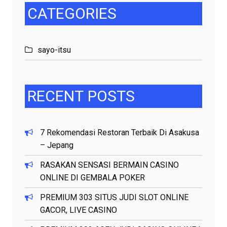
CATEGORIES
sayo-itsu
RECENT
POSTS
7 Rekomendasi Restoran Terbaik Di Asakusa
– Jepang
RASAKAN SENSASI BERMAIN CASINO
ONLINE DI GEMBALA POKER
PREMIUM 303 SITUS JUDI SLOT ONLINE
GACOR, LIVE CASINO