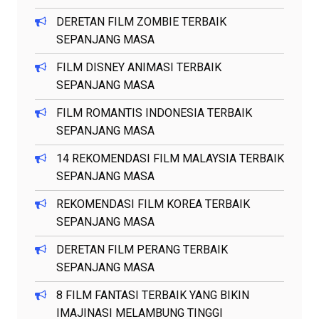
DERETAN FILM ZOMBIE TERBAIK
SEPANJANG MASA
FILM DISNEY ANIMASI TERBAIK
SEPANJANG MASA
FILM ROMANTIS INDONESIA TERBAIK
SEPANJANG MASA
14 REKOMENDASI FILM MALAYSIA TERBAIK
SEPANJANG MASA
REKOMENDASI FILM KOREA TERBAIK
SEPANJANG MASA
DERETAN FILM PERANG TERBAIK
SEPANJANG MASA
8 FILM FANTASI TERBAIK YANG BIKIN
IMAJINASI MELAMBUNG TINGGI