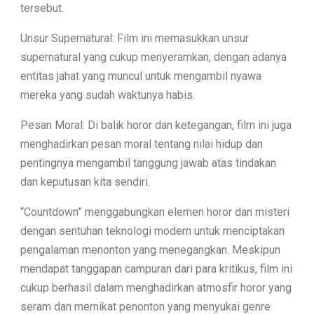
tersebut.
Unsur Supernatural: Film ini memasukkan unsur
supernatural yang cukup menyeramkan, dengan adanya
entitas jahat yang muncul untuk mengambil nyawa
mereka yang sudah waktunya habis.
Pesan Moral: Di balik horor dan ketegangan, film ini juga
menghadirkan pesan moral tentang nilai hidup dan
pentingnya mengambil tanggung jawab atas tindakan
dan keputusan kita sendiri.
“Countdown” menggabungkan elemen horor dan misteri
dengan sentuhan teknologi modern untuk menciptakan
pengalaman menonton yang menegangkan. Meskipun
mendapat tanggapan campuran dari para kritikus, film ini
cukup berhasil dalam menghadirkan atmosfir horor yang
seram dan memikat penonton yang menyukai genre