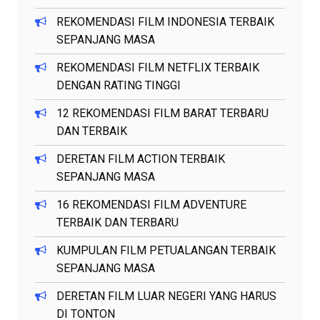
REKOMENDASI FILM INDONESIA TERBAIK
SEPANJANG MASA
REKOMENDASI FILM NETFLIX TERBAIK
DENGAN RATING TINGGI
12 REKOMENDASI FILM BARAT TERBARU
DAN TERBAIK
DERETAN FILM ACTION TERBAIK
SEPANJANG MASA
16 REKOMENDASI FILM ADVENTURE
TERBAIK DAN TERBARU
KUMPULAN FILM PETUALANGAN TERBAIK
SEPANJANG MASA
DERETAN FILM LUAR NEGERI YANG HARUS
DI TONTON