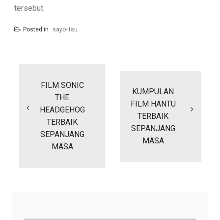
tersebut.
Posted in
sayo-itsu
Post
navigation
FILM SONIC
KUMPULAN
THE
FILM HANTU
HEADGEHOG
TERBAIK
TERBAIK
SEPANJANG
SEPANJANG
MASA
MASA