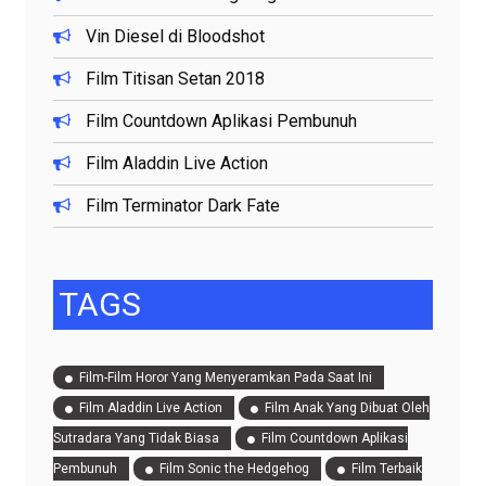
Vin Diesel di Bloodshot
Film Titisan Setan 2018
Film Countdown Aplikasi Pembunuh
Film Aladdin Live Action
Film Terminator Dark Fate
TAGS
Film-Film Horor Yang Menyeramkan Pada Saat Ini
Film Aladdin Live Action
Film Anak Yang Dibuat Oleh
Sutradara Yang Tidak Biasa
Film Countdown Aplikasi
Pembunuh
Film Sonic the Hedgehog
Film Terbaik